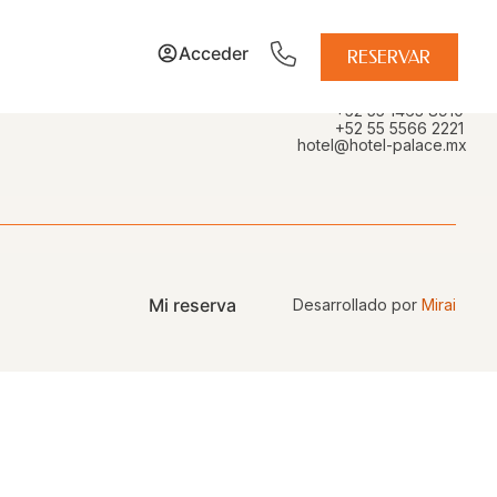
Acceder
CONTACTO
RESERVAR
+52 55 5566 2400
+52 55 1463 8910
+52 55 5566 2221
hotel@hotel-palace.mx
Mi reserva
Desarrollado por
Mirai