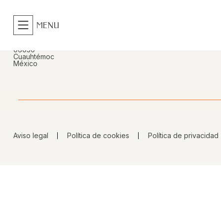
MENU
DIRECCIÓN
Ignacio Ramírez 7, Tabacalera
06030
Cuauhtémoc
México
Aviso legal
Política de cookies
Política de privacidad